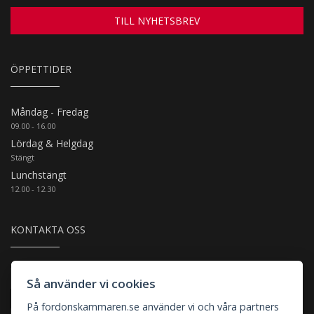
TILL NYHETSBREV
ÖPPETTIDER
Måndag - Fredag
09.00 - 16.00
Lördag & Helgdag
Stängt
Lunchstängt
12.00 - 12.30
KONTAKTA OSS
Thulins Plats 4, 8A-C
Så använder vi cookies
Arlandastad (Motortown)
På fordonskammaren.se använder vi och våra partners
Kundtjänst