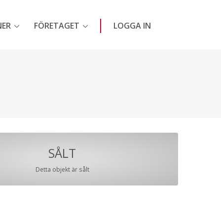
NER
FÖRETAGET
LOGGA IN
SÅLT
Detta objekt är sålt