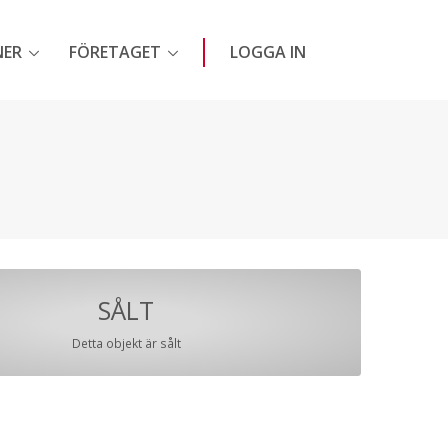
NER
FÖRETAGET
LOGGA IN
SÅLT
Detta objekt är sålt