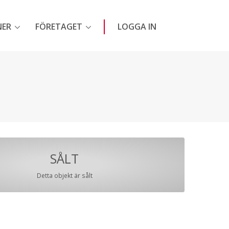
NER
FÖRETAGET
LOGGA IN
SÅLT
Detta objekt är sålt