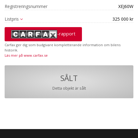
Registreringsnummer
XEJ60W
Listpris
325 000 kr
-rapport
Carfax ger dig som budgivare kompletterande information om bilens
historik.
Läs mer på www.carfax.se
SÅLT
Detta objekt är sålt