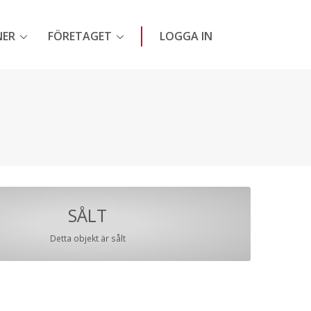
NER
FÖRETAGET
LOGGA IN
SÅLT
Detta objekt är sålt