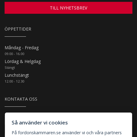
TILL NYHETSBREV
ÖPPETTIDER
Måndag - Fredag
09.00 - 16.00
Lördag & Helgdag
Stängt
Lunchstängt
12.00 - 12.30
KONTAKTA OSS
Thulins Plats 4, 8A-C
Så använder vi cookies
Arlandastad (Motortown)
På fordonskammaren.se använder vi och våra partners
Tel: 08 - 655 09 00