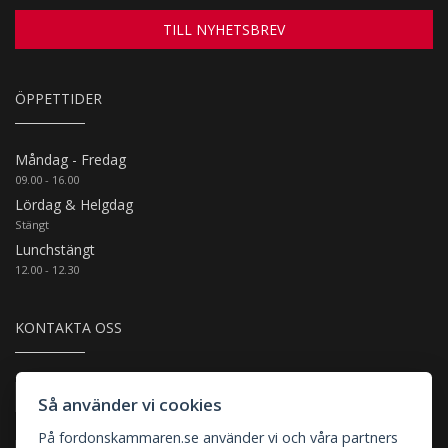
TILL NYHETSBREV
ÖPPETTIDER
Måndag - Fredag
09.00 - 16.00
Lördag & Helgdag
Stängt
Lunchstängt
12.00 - 12.30
KONTAKTA OSS
Thulins Plats 4, 8A-C
Så använder vi cookies
Arlandastad (Motortown)
På fordonskammaren.se använder vi och våra partners
Kundtjänst