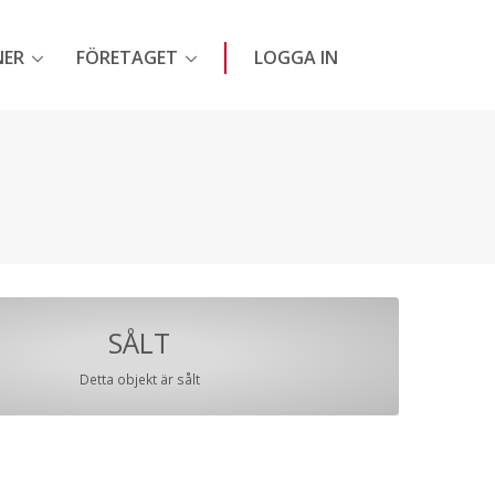
NER
FÖRETAGET
LOGGA IN
SÅLT
Detta objekt är sålt