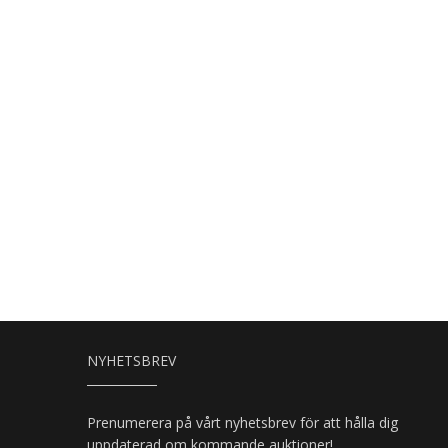
NYHETSBREV
Prenumerera på vårt nyhetsbrev för att hålla dig
uppdaterad om kommande auktioner!