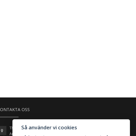
ONTAKTA OSS
Så använder vi cookies
Thulins Plats 4, 8A-C
Arlandastad (Motortown)